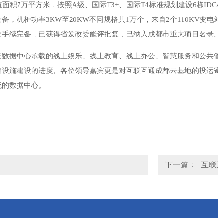
筑面积7万平方米，按照A级、国际T3+、国际T4标准规划建设6栋ID
备，机柜功率3KW至20KW不同规格共1万个，来自2个110KV
批手续完备，已获得省发改委能评批复，已纳入成都市重大项目名录
云数据中心承载的线上娱乐、线上教育、线上办公、智慧服务和公共
础设施建设的进度。各位领导嘉宾更是对互联互通成都云基地的投运寄
流的数据中心。
下一篇：
互联