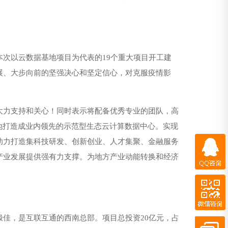
次以云数据基地项目为代表的19个重大项目开工建
展、大步向前的坚强决心和坚定信心，对克服疫情影
大力支持和关心！同时表示将配备优秀专业的团队，高
地打造成业内领先的示范型生态云计算数据中心。实现
助力打造集科技研发、创新创业、人才集聚、金融服务
QQ咨询
产业发展提供强有力支撑。为地方产业动能转换和经济
微信咨询
QQ客服
百度商桥
佳，是互联互通的西南总部。项目总投资20亿元，占