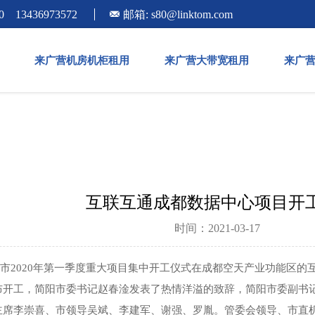
0 13436973572
邮箱: s80@linktom.com
来广营机房机柜租用
来广营大带宽租用
来广
互联互通成都数据中心项目开
时间：2021-03-17
，简阳市2020年第一季度重大项目集中开工仪式在成都空天产业功能
布开工，简阳市委书记赵春淦发表了热情洋溢的致辞，简阳市委副书
主席李崇喜、市领导吴斌、李建军、谢强、罗胤。管委会领导、市直