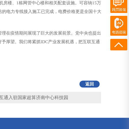
C机房楼、1栋网管中心楼和相关配套设施。可容纳15万
变电站的电力专线接入施工已完成，电费价格更是全国十大
在线客服
电话咨询
。
400-700-7300
管理在疫情期间展现了巨大的发展前景。党中央也提出
13436973572
予厚望。我们将紧抓IDC产业发展机遇，把互联互通
返回
互通入驻国家超算济南中心科技园