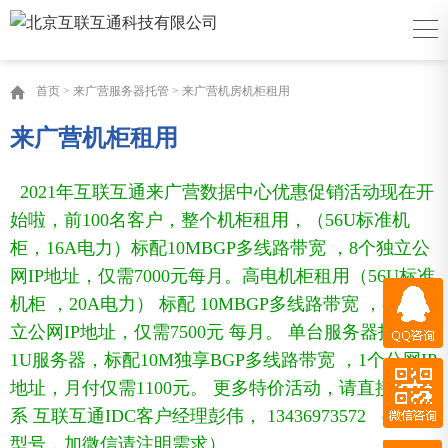
首页
>
来广营服务器托管
>
来广营机房机柜租用
来广营机柜租用
2021年互联互通来广营
数据中心优惠促销活动现在开
始啦，前100名客户，整个机柜租用，（56U标准机
柜，16A电力）标配10MBGP多线路带宽 ，8个独立公
网IP地址，仅需7000元每月。高电机柜租用（56U标准
QQ咨询
机柜 ，20A电力） 标配 10MBGP多线路带宽 ，8个独
立公网IP地址，仅需7500元 每月。 单台服务器托管，
微信咨询
1U服务器，标配10M独享BGP多线路带宽 ，1个公网IP
地址，月付仅需1100元。 更多特价活动，请直接联
QQ客服
百度商桥
系 互联互通IDC客户经理彭伟， 13436973572 （同微
型号，加微信请注明需求）